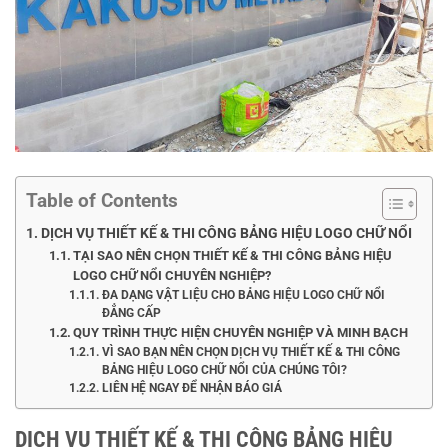
Table of Contents
DỊCH VỤ THIẾT KẾ & THI CÔNG BẢNG HIỆU LOGO CHỮ NỔI
TẠI SAO NÊN CHỌN THIẾT KẾ & THI CÔNG BẢNG HIỆU
LOGO CHỮ NỔI CHUYÊN NGHIỆP?
ĐA DẠNG VẬT LIỆU CHO BẢNG HIỆU LOGO CHỮ NỔI
ĐẲNG CẤP
QUY TRÌNH THỰC HIỆN CHUYÊN NGHIỆP VÀ MINH BẠCH
VÌ SAO BẠN NÊN CHỌN DỊCH VỤ THIẾT KẾ & THI CÔNG
BẢNG HIỆU LOGO CHỮ NỔI CỦA CHÚNG TÔI?
LIÊN HỆ NGAY ĐỂ NHẬN BÁO GIÁ
DỊCH VỤ THIẾT KẾ & THI CÔNG BẢNG HIỆU