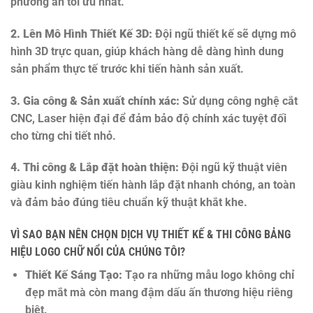
phương án tối ưu nhất.
2. Lên Mô Hình Thiết Kế 3D:
Đội ngũ thiết kế sẽ dựng mô
hình 3D trực quan, giúp khách hàng dễ dàng hình dung
sản phẩm thực tế trước khi tiến hành sản xuất.
3. Gia công & Sản xuất chính xác:
Sử dụng công nghệ cắt
CNC, Laser hiện đại để đảm bảo độ chính xác tuyệt đối
cho từng chi tiết nhỏ.
4. Thi công & Lắp đặt hoàn thiện:
Đội ngũ kỹ thuật viên
giàu kinh nghiệm tiến hành lắp đặt nhanh chóng, an toàn
và đảm bảo đúng tiêu chuẩn kỹ thuật khắt khe.
VÌ SAO BẠN NÊN CHỌN DỊCH VỤ THIẾT KẾ & THI CÔNG BẢNG
HIỆU LOGO CHỮ NỔI CỦA CHÚNG TÔI?
Thiết Kế Sáng Tạo:
Tạo ra những mẫu logo không chỉ
đẹp mắt mà còn mang đậm dấu ấn thương hiệu riêng
biệt.