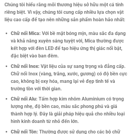
Chúng tôi hiểu rằng mỗi thương hiệu sở hữu một cá tính
riêng biệt. Vì vậy, chúng tôi cung cấp nhiều lựa chọn vật
liệu cao cấp để tạo nên những sản phẩm hoàn hảo nhất:
Chữ nổi Mica:
Với bề mặt bóng mịn, màu sắc đa dạng
và khả năng xuyên sáng tuyệt vời, Mica thường được
kết hợp với đèn LED để tạo hiệu ứng thị giác nổi bật,
đặc biệt vào ban đêm.
Chữ nổi Inox:
Vật liệu của sự sang trọng và đẳng cấp.
Chữ nổi Inox (vàng, trắng, xước, gương) có độ bền cực
cao, không bị oxy hóa, mang lại vẻ đẹp tinh tế và
trường tồn với thời gian.
Chữ nổi Alu:
Tấm hợp kim nhôm Aluminium có trọng
lượng nhẹ, độ bền cao, màu sắc phong phú và giá
thành hợp lý. Đây là giải pháp hiệu quả cho nhiều loại
hình kinh doanh từ nhỏ đến lớn.
Chữ nổi Tôn:
Thường được sử dụng cho các bộ chữ