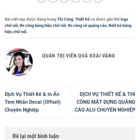
Bài viết này được đăng trong
Thi Công
,
Thiết Kế
và được gắn thẻ
logo
chữ nổi
,
thi công bảng hiệu chữ nổi
,
thi công vẽ quảng cáo
,
thiết kê bảng
hiệu chữ nổi
.
QUẢN TRỊ VIÊN QUẢ XOÀI VÀNG
Dịch Vụ Thiết Kế & In Ấn
DỊCH VỤ THIẾT KẾ & THI
Tem Nhãn Decal (Offset)
CÔNG MẶT DỰNG QUẢNG
Chuyên Nghiệp
CÁO ALU CHUYÊN NGHIỆP
Để lại một bình luận