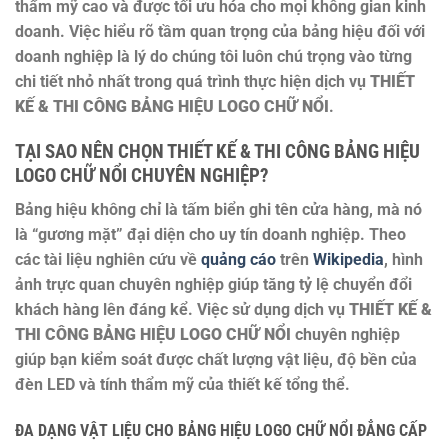
thẩm mỹ cao và được tối ưu hóa cho mọi không gian kinh
doanh. Việc hiểu rõ tầm quan trọng của bảng hiệu đối với
doanh nghiệp là lý do chúng tôi luôn chú trọng vào từng
chi tiết nhỏ nhất trong quá trình thực hiện dịch vụ
THIẾT
KẾ & THI CÔNG BẢNG HIỆU LOGO CHỮ NỔI
.
TẠI SAO NÊN CHỌN THIẾT KẾ & THI CÔNG BẢNG HIỆU
LOGO CHỮ NỔI CHUYÊN NGHIỆP?
Bảng hiệu không chỉ là tấm biển ghi tên cửa hàng, mà nó
là “gương mặt” đại diện cho uy tín doanh nghiệp. Theo
các tài liệu nghiên cứu về
quảng cáo
trên
Wikipedia
, hình
ảnh trực quan chuyên nghiệp giúp tăng tỷ lệ chuyển đổi
khách hàng lên đáng kể. Việc sử dụng dịch vụ
THIẾT KẾ &
THI CÔNG BẢNG HIỆU LOGO CHỮ NỔI
chuyên nghiệp
giúp bạn kiểm soát được chất lượng vật liệu, độ bền của
đèn LED và tính thẩm mỹ của thiết kế tổng thể.
ĐA DẠNG VẬT LIỆU CHO BẢNG HIỆU LOGO CHỮ NỔI ĐẲNG CẤP