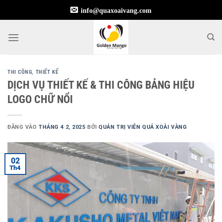
Bỏ
info@quaxoaivang.com
qua
nội
dung
THI CÔNG
,
THIẾT KẾ
DỊCH VỤ THIẾT KẾ & THI CÔNG BẢNG HIỆU
LOGO CHỮ NỔI
ĐĂNG VÀO
THÁNG 4 2, 2025
BỞI
QUẢN TRỊ VIÊN QUẢ XOÀI VÀNG
02
Th4