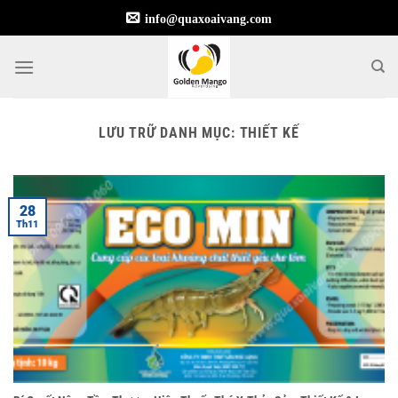
Bỏ
info@quaxoaivang.com
qua
nội
dung
LƯU TRỮ DANH MỤC:
THIẾT KẾ
28
Th11