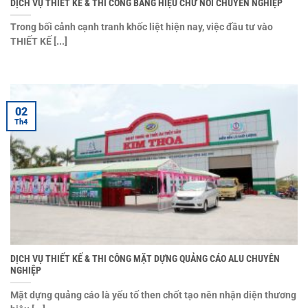
DỊCH VỤ THIẾT KẾ & THI CÔNG BẢNG HIỆU CHỮ NỔI CHUYÊN NGHIỆP
Trong bối cảnh cạnh tranh khốc liệt hiện nay, việc đầu tư vào
THIẾT KẾ [...]
02
Th4
DỊCH VỤ THIẾT KẾ & THI CÔNG MẶT DỰNG QUẢNG CÁO ALU CHUYÊN
NGHIỆP
Mặt dựng quảng cáo là yếu tố then chốt tạo nên nhận diện thương