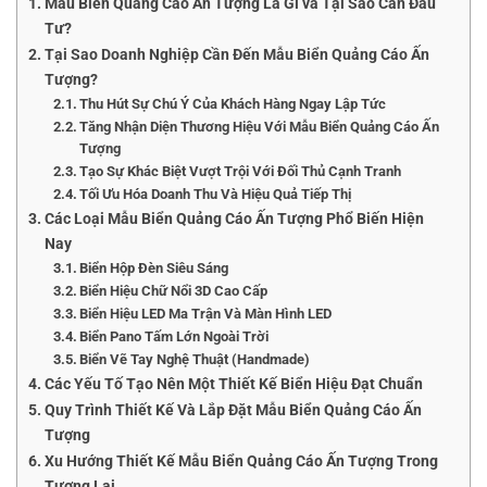
Mẫu Biển Quảng Cáo Ấn Tượng Là Gì và Tại Sao Cần Đầu
Tư?
Tại Sao Doanh Nghiệp Cần Đến Mẫu Biển Quảng Cáo Ấn
Tượng?
Thu Hút Sự Chú Ý Của Khách Hàng Ngay Lập Tức
Tăng Nhận Diện Thương Hiệu Với Mẫu Biển Quảng Cáo Ấn
Tượng
Tạo Sự Khác Biệt Vượt Trội Với Đối Thủ Cạnh Tranh
Tối Ưu Hóa Doanh Thu Và Hiệu Quả Tiếp Thị
Các Loại Mẫu Biển Quảng Cáo Ấn Tượng Phổ Biến Hiện
Nay
Biển Hộp Đèn Siêu Sáng
Biển Hiệu Chữ Nổi 3D Cao Cấp
Biển Hiệu LED Ma Trận Và Màn Hình LED
Biển Pano Tấm Lớn Ngoài Trời
Biển Vẽ Tay Nghệ Thuật (Handmade)
Các Yếu Tố Tạo Nên Một Thiết Kế Biển Hiệu Đạt Chuẩn
Quy Trình Thiết Kế Và Lắp Đặt Mẫu Biển Quảng Cáo Ấn
Tượng
Xu Hướng Thiết Kế Mẫu Biển Quảng Cáo Ấn Tượng Trong
Tương Lai