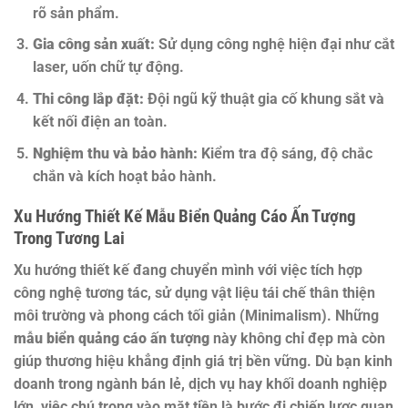
rõ sản phẩm.
Gia công sản xuất:
Sử dụng công nghệ hiện đại như cắt
laser, uốn chữ tự động.
Thi công lắp đặt:
Đội ngũ kỹ thuật gia cố khung sắt và
kết nối điện an toàn.
Nghiệm thu và bảo hành:
Kiểm tra độ sáng, độ chắc
chắn và kích hoạt bảo hành.
Xu Hướng Thiết Kế Mẫu Biển Quảng Cáo Ấn Tượng
Trong Tương Lai
Xu hướng thiết kế đang chuyển mình với việc tích hợp
công nghệ tương tác, sử dụng vật liệu tái chế thân thiện
môi trường và phong cách tối giản (Minimalism). Những
mẫu biển quảng cáo ấn tượng
này không chỉ đẹp mà còn
giúp thương hiệu khẳng định giá trị bền vững. Dù bạn kinh
doanh trong ngành bán lẻ, dịch vụ hay khối doanh nghiệp
lớn, việc chú trọng vào mặt tiền là bước đi chiến lược quan