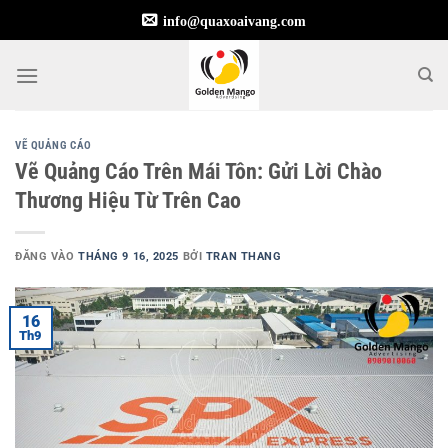
Bỏ
info@quaxoaivang.com
qua
nội
dung
VẼ QUẢNG CÁO
Vẽ Quảng Cáo Trên Mái Tôn: Gửi Lời Chào
Thương Hiệu Từ Trên Cao
ĐĂNG VÀO
THÁNG 9 16, 2025
BỞI
TRAN THANG
16
Th9