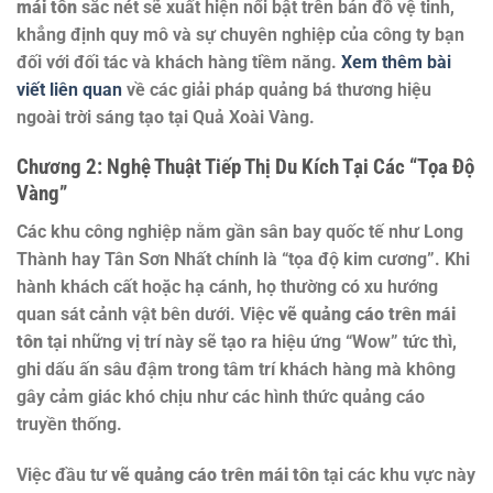
mái tôn
sắc nét sẽ xuất hiện nổi bật trên bản đồ vệ tinh,
khẳng định quy mô và sự chuyên nghiệp của công ty bạn
đối với đối tác và khách hàng tiềm năng.
Xem thêm bài
viết liên quan
về các giải pháp quảng bá thương hiệu
ngoài trời sáng tạo tại Quả Xoài Vàng.
Chương 2: Nghệ Thuật Tiếp Thị Du Kích Tại Các “Tọa Độ
Vàng”
Các khu công nghiệp nằm gần sân bay quốc tế như Long
Thành hay Tân Sơn Nhất chính là “tọa độ kim cương”. Khi
hành khách cất hoặc hạ cánh, họ thường có xu hướng
quan sát cảnh vật bên dưới. Việc
vẽ quảng cáo trên mái
tôn
tại những vị trí này sẽ tạo ra hiệu ứng “Wow” tức thì,
ghi dấu ấn sâu đậm trong tâm trí khách hàng mà không
gây cảm giác khó chịu như các hình thức quảng cáo
truyền thống.
Việc đầu tư
vẽ quảng cáo trên mái tôn
tại các khu vực này