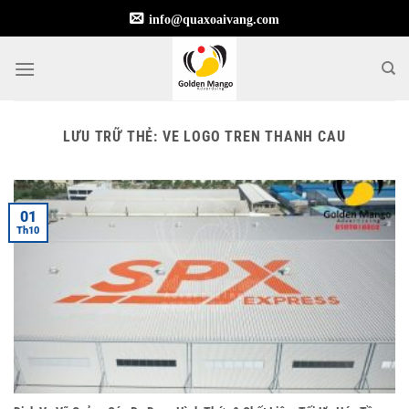
Bỏ
info@quaxoaivang.com
qua
nội
dung
LƯU TRỮ THẺ:
VE LOGO TREN THANH CAU
01
Th10